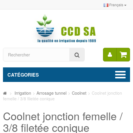
Français
Mon
Rechercher
compt
CATÉGORIES
>
Irrigation
>
Arrosage tunnel
>
Coolnet
>
Coolnet jonction
femelle / 3/8 filetée conique
Coolnet jonction femelle /
3/8 filetée conique