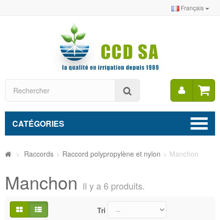
Français
Mon
Rechercher
compt
CATÉGORIES
>
Raccords
>
Raccord polypropylène et nylon
>
Manchon
Manchon
Il y a 6 produits.
Tri