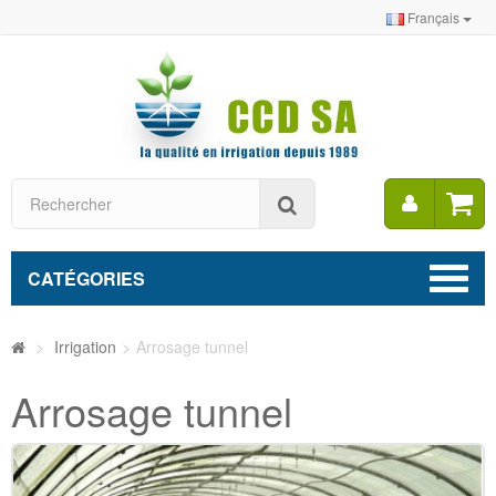
Français
Mon
Rechercher
compt
CATÉGORIES
>
Irrigation
>
Arrosage tunnel
Arrosage tunnel