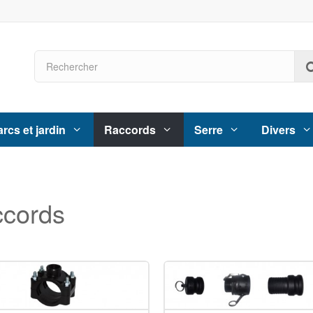
rcs et jardin
Raccords
Serre
Divers
ccords