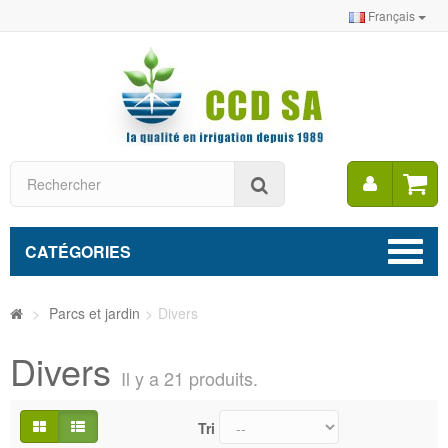
Français
Mon
Rechercher
compt
CATÉGORIES
>
Parcs et jardin
>
Divers
Divers
Il y a 21 produits.
Tri