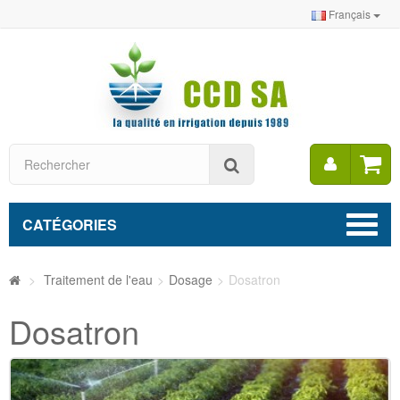
Français
Mon
Rechercher
compt
CATÉGORIES
>
Traitement de l'eau
>
Dosage
>
Dosatron
Dosatron