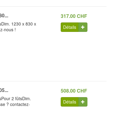
0...
317.00 CHF
esDim. 1230 x 830 x
Détails
z-nous !
5...
508.00 CHF
esPour 2 fûtsDim.
Détails
sse ? contactez-