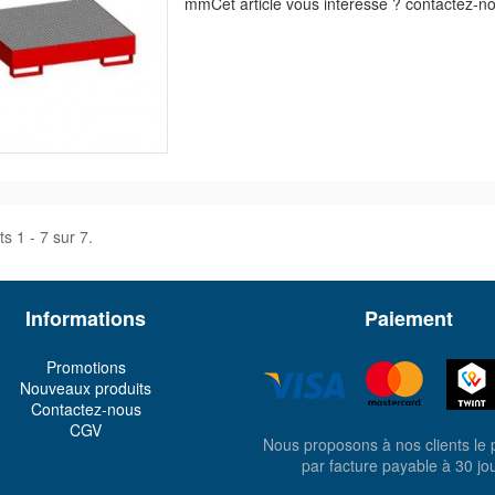
mmCet article vous intéresse ? contactez-no
s 1 - 7 sur 7.
Informations
Paiement
Promotions
Nouveaux produits
Contactez-nous
CGV
Nous proposons à nos clients le
par facture payable à 30 jo