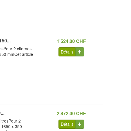
50...
1'524.00 CHF
resPour 2 citernes
Détails
 650 mmCet article
...
2'872.00 CHF
litresPour 2
Détails
x 1650 x 350