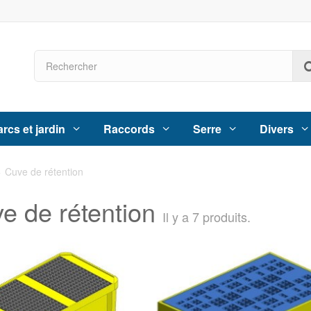
rcs et jardin
Raccords
Serre
Divers
>
Cuve de rétention
e de rétention
Il y a 7 produits.