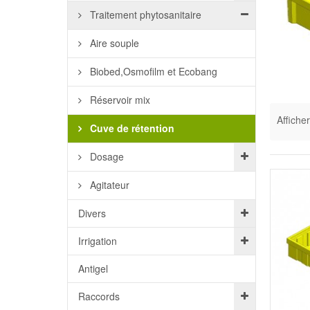
Traitement phytosanitaire
Aire souple
Biobed,Osmofilm et Ecobang
Réservoir mix
Afficher
Cuve de rétention
Dosage
Agitateur
Divers
Irrigation
Antigel
Raccords