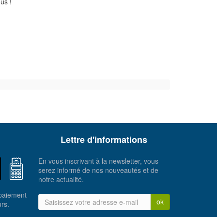
us !
Lettre d'informations
En vous inscrivant à la newsletter, vous
serez informé de nos nouveautés et de
notre actualité.
 paiement
ok
urs.