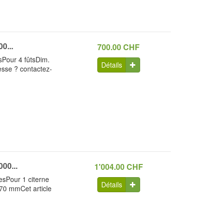
0...
700.00 CHF
esPour 4 fûtsDim.
Détails
esse ? contactez-
00...
1'004.00 CHF
resPour 1 citerne
Détails
970 mmCet article