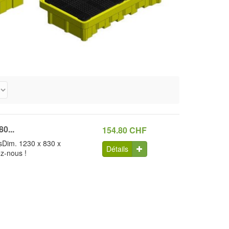
0...
154.80 CHF
esDim. 1230 x 830 x
Détails
z-nous !