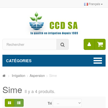
Français
Mon
Rechercher
compt
CATÉGORIES
>
Irrigation
>
Aspersion
>
Sime
Sime
Il y a 4 produits.
Tri