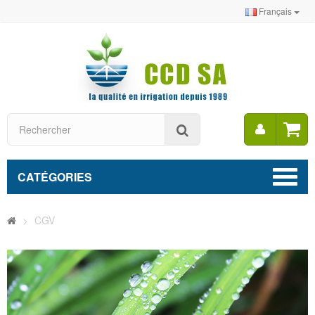
Français
Mon
Rechercher
compt
CATÉGORIES
>
CGV