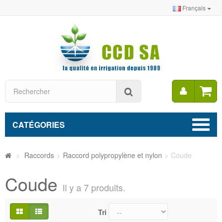
Français
Mon
Rechercher
compt
CATÉGORIES
>
Raccords
>
Raccord polypropylène et nylon
>
Coude
Coude
Il y a 7 produits.
Tri