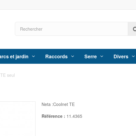
rcs et jardin
Raccords
Serre
Divers
 TE seul
Neta :Coolnet TE
Référence :
11.4365