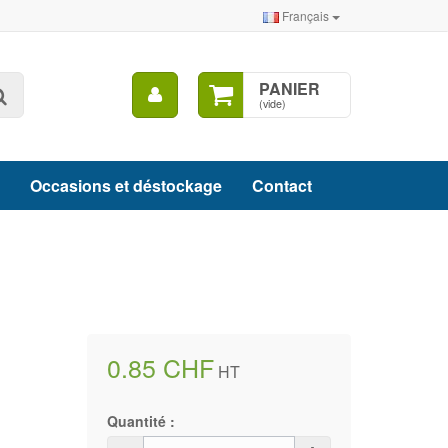
Français
Mon
PANIER
Rechercher
compte
(vide)
Occasions et déstockage
Contact
0.85 CHF
HT
Quantité :