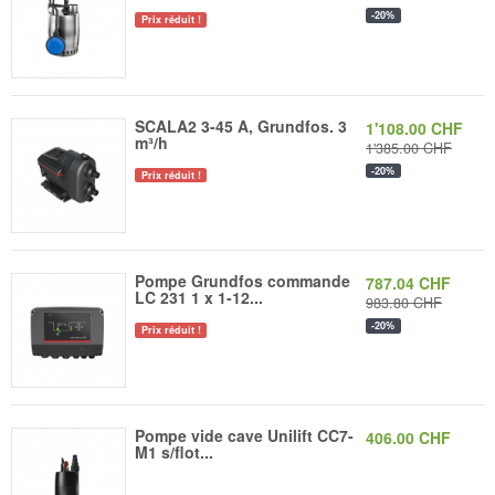
-20%
Prix réduit !
SCALA2 3-45 A, Grundfos. 3
1'108.00 CHF
m³/h
1'385.00 CHF
-20%
Prix réduit !
Pompe Grundfos commande
787.04 CHF
LC 231 1 x 1-12...
983.80 CHF
-20%
Prix réduit !
Pompe vide cave Unilift CC7-
406.00 CHF
M1 s/flot...