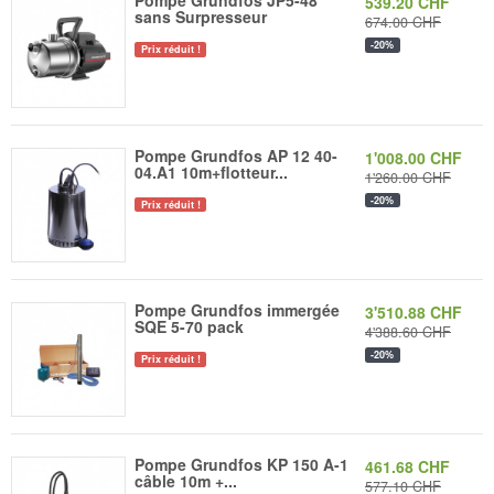
Pompe Grundfos JP5-48
539.20 CHF
sans Surpresseur
674.00 CHF
-20%
Prix réduit !
Pompe Grundfos AP 12 40-
1'008.00 CHF
04.A1 10m+flotteur...
1'260.00 CHF
-20%
Prix réduit !
Pompe Grundfos immergée
3'510.88 CHF
SQE 5-70 pack
4'388.60 CHF
-20%
Prix réduit !
Pompe Grundfos KP 150 A-1
461.68 CHF
câble 10m +...
577.10 CHF