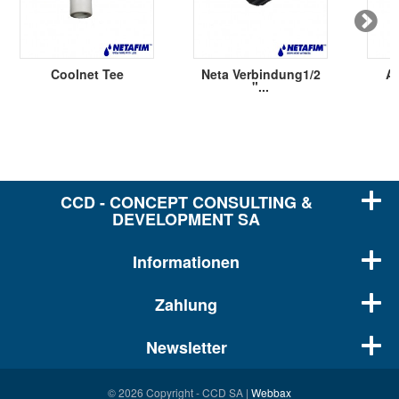
Coolnet Tee
Neta Verbindung1/2
Ad
"...
M
CCD - CONCEPT CONSULTING &
DEVELOPMENT SA
Informationen
Zahlung
Newsletter
© 2026 Copyright - CCD SA |
Webbax