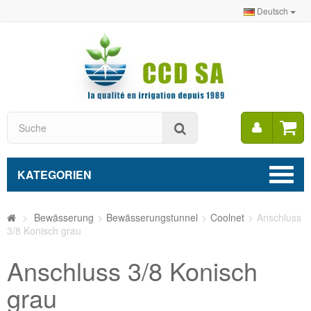
Deutsch
Mein
Suche
Konto
KATEGORIEN
>
Bewässerung
>
Bewässerungstunnel
>
Coolnet
>
Anschluss
3/8 Konisch grau
Anschluss 3/8 Konisch
grau