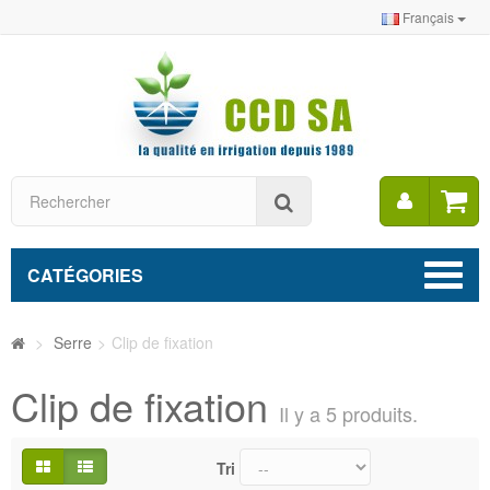
Français
Mon
Rechercher
compt
CATÉGORIES
>
Serre
>
Clip de fixation
Clip de fixation
Il y a 5 produits.
Tri