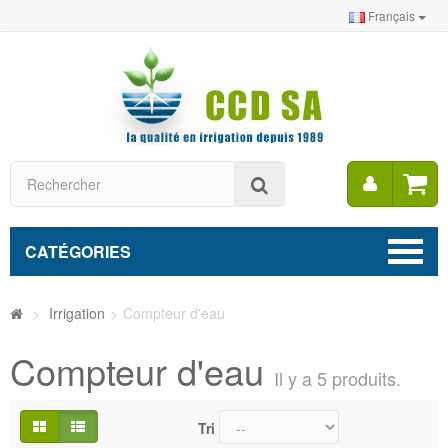
Français
Mon
Rechercher
compt
CATÉGORIES
>
Irrigation
>
Compteur d'eau
Compteur d'eau
Il y a 5 produits.
Tri