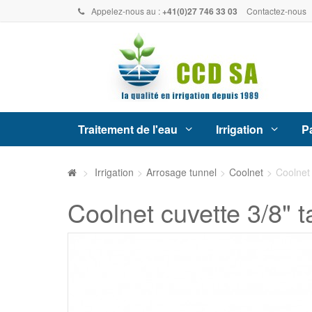
Appelez-nous au :
+41(0)27 746 33 03
Contactez-nous
Traitement de l'eau
Irrigation
Pa
>
Irrigation
>
Arrosage tunnel
>
Coolnet
>
Coolnet
Coolnet cuvette 3/8"