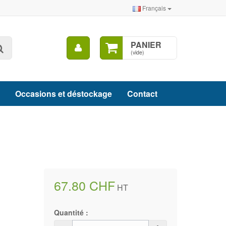
Français
Mon
PANIER
Rechercher
compte
(vide)
Occasions et déstockage
Contact
67.80 CHF
HT
Quantité :