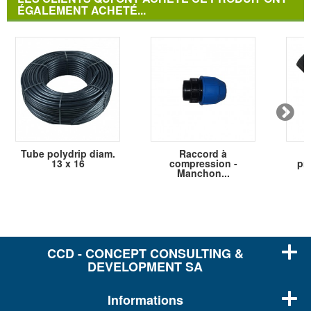
ÉGALEMENT ACHETÉ...
Tube polydrip diam.
Raccord à
R
13 x 16
compression -
pre
Manchon...
CCD - CONCEPT CONSULTING &
DEVELOPMENT SA
Informations