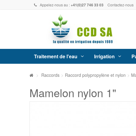
Appelez-nous au :
+41(0)27 746 33 03
Contactez-nous
Traitement de l'eau
Irrigation
Pa
>
Raccords
>
Raccord polypropylène et nylon
>
M
Mamelon nylon 1"