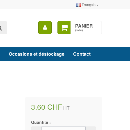
Français
Mon
PANIER
Rechercher
compte
(vide)
Occasions et déstockage
Contact
3.60 CHF
HT
Quantité :