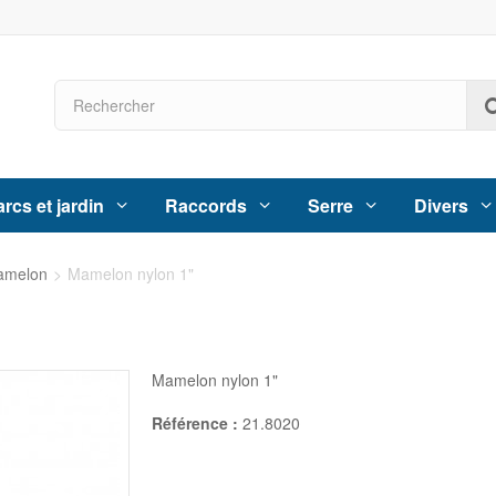
rcs et jardin
Raccords
Serre
Divers
amelon
>
Mamelon nylon 1"
Mamelon nylon 1"
Référence :
21.8020