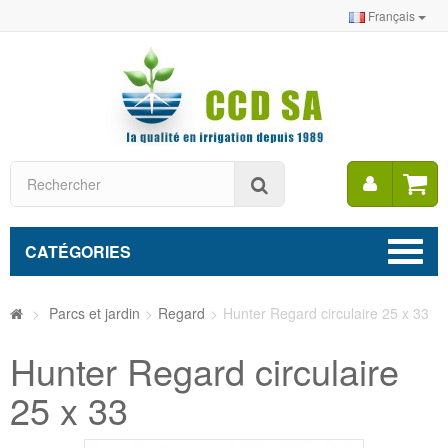
Français
Mon
Rechercher
compt
CATÉGORIES
>
Parcs et jardin
>
Regard
>
Hunter Regard circulaire 25 x 33
Hunter Regard circulaire
25 x 33