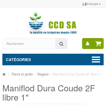
Français
Mon
Rechercher
compt
CATÉGORIES
>
Parcs et jardin
>
Regard
>
Maniflod Dura Coude 2F libre 1"
Maniflod Dura Coude 2F
libre 1"