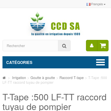
Français
Mon
Rechercher
compt
CATÉGORIES
>
Irrigation
>
Goutte à goutte
>
Raccord T-tape
>
T-Tape :500
LF-TT raccord tuyau de pompier
T-Tape :500 LF-TT raccord
tuyau de pompier