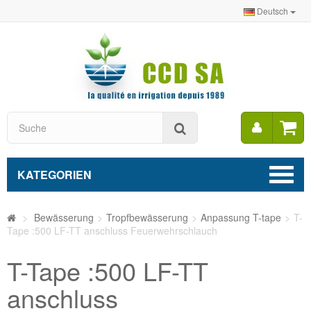
Deutsch
Mein
Suche
Konto
KATEGORIEN
>
Bewässerung
>
Tropfbewässerung
>
Anpassung T-tape
>
T-
Tape :500 LF-TT anschluss Feuerwehrschlauch
T-Tape :500 LF-TT
anschluss