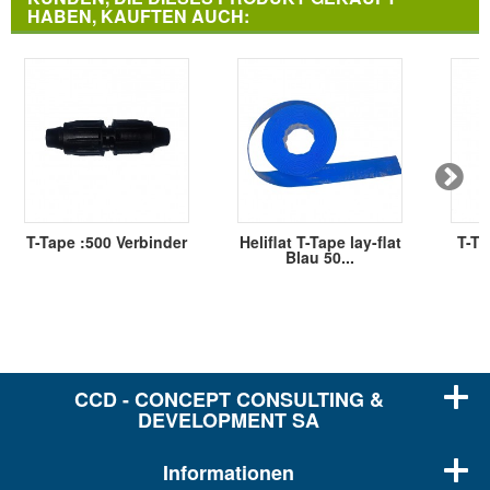
HABEN, KAUFTEN AUCH:
T-Tape :500 Verbinder
Heliflat T-Tape lay-flat
T-TA
Blau 50...
2
CCD - CONCEPT CONSULTING &
DEVELOPMENT SA
Informationen