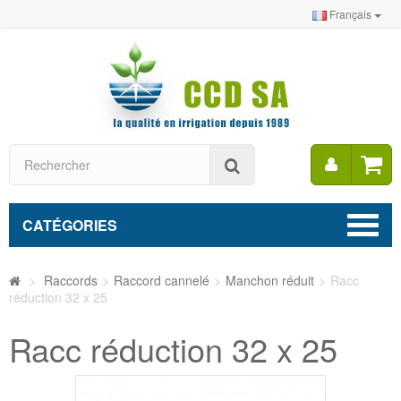
Français
Mon
Rechercher
compt
CATÉGORIES
>
Raccords
>
Raccord cannelé
>
Manchon réduit
>
Racc
réduction 32 x 25
Racc réduction 32 x 25