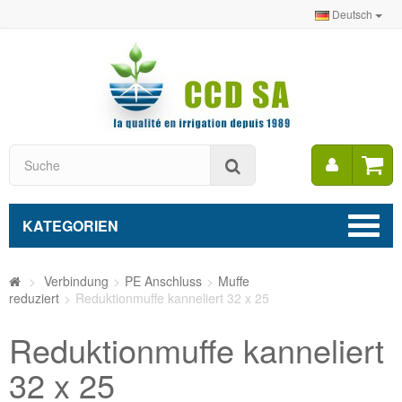
Deutsch
Mein
Suche
Konto
KATEGORIEN
>
Verbindung
>
PE Anschluss
>
Muffe
reduziert
>
Reduktionmuffe kanneliert 32 x 25
Reduktionmuffe kanneliert
32 x 25