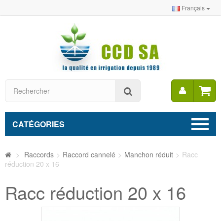
Français
Mon
Rechercher
compt
CATÉGORIES
>
Raccords
>
Raccord cannelé
>
Manchon réduit
>
Racc
réduction 20 x 16
Racc réduction 20 x 16