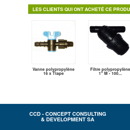
LES CLIENTS QUI ONT ACHETÉ CE PRODU
Vanne polypropylène
Filtre polypropylèn
16 x Ttape
1" M - 100...
CCD - CONCEPT CONSULTING
& DEVELOPMENT SA