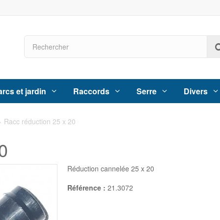
rcs et jardin
Raccords
Serre
Divers
>
Racc réduction 25 x 20
0
Réduction cannelée 25 x 20
Référence :
21.3072