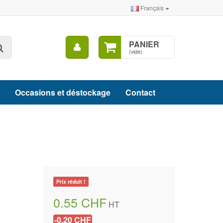
Français
Mon
PANIER
Rechercher
compte
(vide)
Occasions et déstockage
Contact
Prix réduit !
0.55 CHF
HT
-0.20 CHF