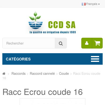
Français
Mon
Rechercher
compt
CATÉGORIES
>
Raccords
>
Raccord cannelé
>
Coude
>
Racc Ecrou coude
16
Racc Ecrou coude 16