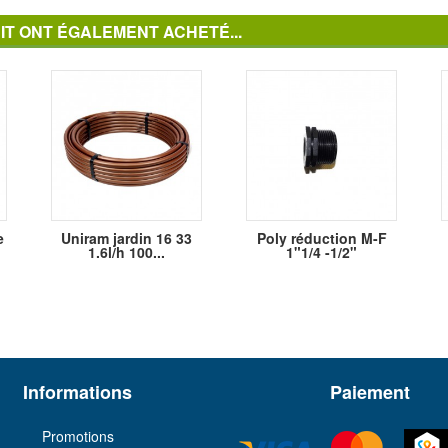
IT ONT ÉGALEMENT ACHETÉ...
e
Uniram jardin 16 33
Poly réduction M-F
1.6l/h 100...
1"1/4 -1/2"
Informations
Paiement
Promotions