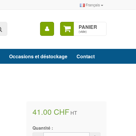
Français
Mon
PANIER
Rechercher
compte
(vide)
Occasions et déstockage
Contact
41.00 CHF
HT
Quantité :