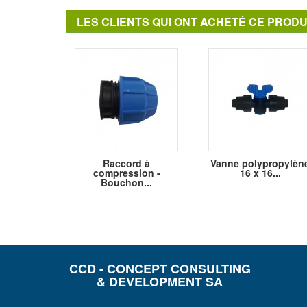
LES CLIENTS QUI ONT ACHETÉ CE PRODU
Raccord à
Vanne polypropylèn
compression -
16 x 16...
Bouchon...
CCD - CONCEPT CONSULTING
& DEVELOPMENT SA