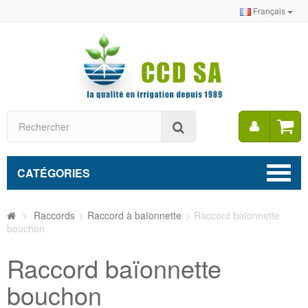
Français
Mon
Rechercher
compt
CATÉGORIES
>
Raccords
>
Raccord à baïonnette
>
Raccord baïonnette
bouchon
Raccord baïonnette
bouchon