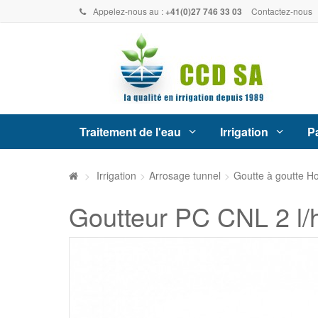
Appelez-nous au :
+41(0)27 746 33 03
Contactez-nous
Traitement de l'eau
Irrigation
Pa
>
Irrigation
>
Arrosage tunnel
>
Goutte à goutte Ho
Goutteur PC CNL 2 l/