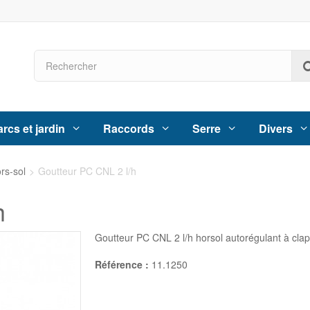
rcs et jardin
Raccords
Serre
Divers
rs-sol
>
Goutteur PC CNL 2 l/h
h
Goutteur PC CNL 2 l/h horsol autorégulant à clap
Référence :
11.1250