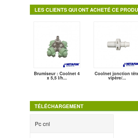
LES CLIENTS QUI ONT ACHETÉ CE PRODU
Brumiseur : Coolnet 4
Coolnet jonction têt
x 5,5 l/h...
vipère/...
TÉLÉCHARGEMENT
Pc cnl