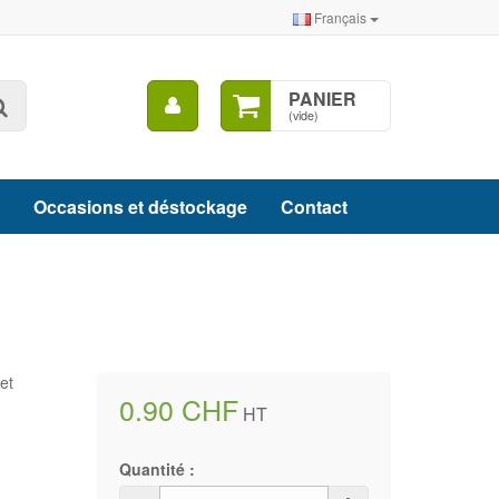
Français
Mon
PANIER
Rechercher
compte
(vide)
Occasions et déstockage
Contact
et
0.90 CHF
HT
Quantité :