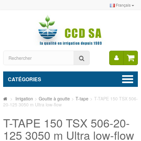
Français
Mon
Rechercher
compt
CATÉGORIES
>
Irrigation
>
Goutte à goutte
>
T-tape
>
T-TAPE 150 TSX 506-
20-125 3050 m Ultra low-flow
T-TAPE 150 TSX 506-20-
125 3050 m Ultra low-flow