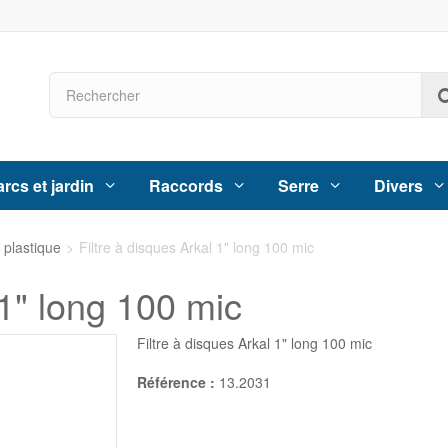
rcs et jardin
Raccords
Serre
Divers
e plastique
>
Filtre à disques Arkal 1" long 100 mic
 1" long 100 mic
Filtre à disques Arkal 1" long 100 mic
Référence :
13.2031