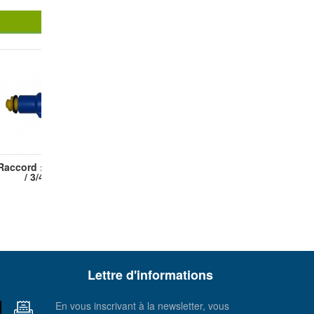
Raccord :Mixer / joint
/ 3/4 M x...
Lettre d'informations
En vous inscrivant à la newsletter, vous