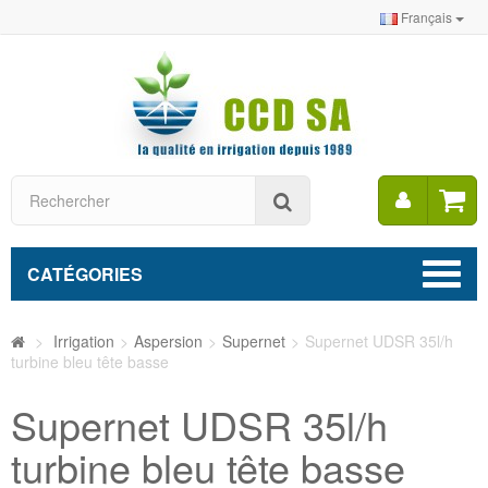
Français
Mon
Rechercher
compt
CATÉGORIES
>
Irrigation
>
Aspersion
>
Supernet
>
Supernet UDSR 35l/h
turbine bleu tête basse
Supernet UDSR 35l/h
turbine bleu tête basse