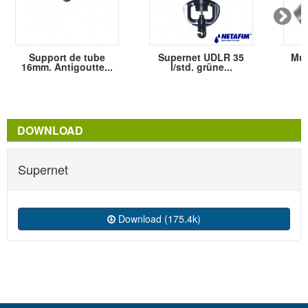
Support de tube
Supernet UDLR 35
Muf
16mm. Antigoutte...
l/std. grüne...
DOWNLOAD
Supernet
Download (175.4k)