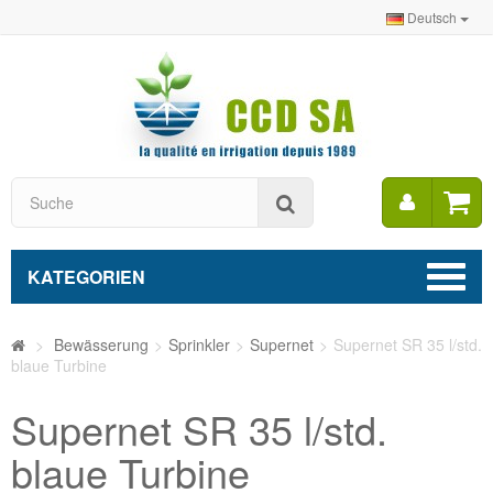
Deutsch
Mein
Suche
Konto
KATEGORIEN
>
Bewässerung
>
Sprinkler
>
Supernet
>
Supernet SR 35 l/std.
blaue Turbine
Supernet SR 35 l/std.
blaue Turbine