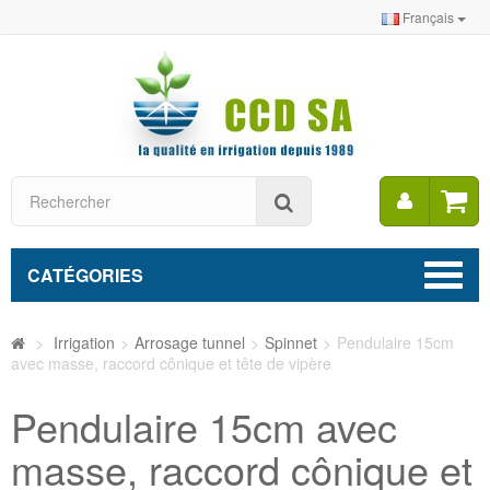
Français
Mon
Rechercher
compt
CATÉGORIES
>
Irrigation
>
Arrosage tunnel
>
Spinnet
>
Pendulaire 15cm
avec masse, raccord cônique et tête de vipère
Pendulaire 15cm avec
masse, raccord cônique et