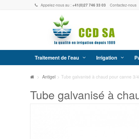
Appelez-nous au :
+41(0)27 746 33 03
Contactez-nous
Traitement de l'eau
Irrigation
Pa
>
Antigel
>
Tube galvanisé à chaud pour canne 3/4
Tube galvanisé à cha