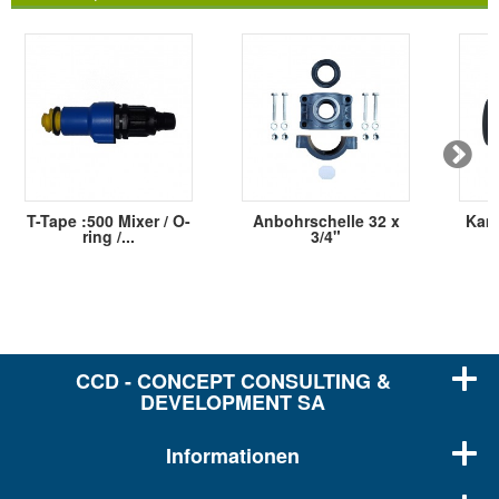
T-Tape :500 Mixer / O-
Anbohrschelle 32 x
Kamv
ring /...
3/4"
CCD - CONCEPT CONSULTING &
DEVELOPMENT SA
Informationen