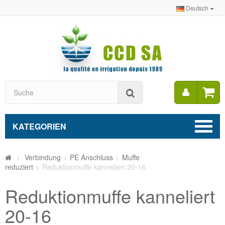
Deutsch
Mein
Suche
Konto
KATEGORIEN
>
Verbindung
>
PE Anschluss
>
Muffe
reduziert
>
Reduktionmuffe kanneliert 20-16
Reduktionmuffe kanneliert
20-16