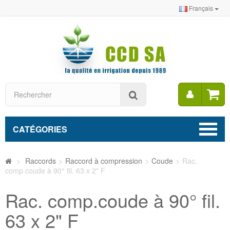
Français
Mon
Rechercher
compt
CATÉGORIES
>
Raccords
>
Raccord à compression
>
Coude
>
Rac.
comp.coude à 90° fil. 63 x 2" F
Rac. comp.coude à 90° fil.
63 x 2" F