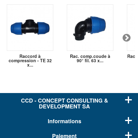
Raccord à
Rac. comp.coude à
Racc
compression - TE 32
90° fil. 63 x...
x...
CCD - CONCEPT CONSULTING &
DEVELOPMENT SA
Informations
Paiement