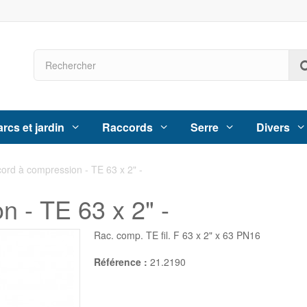
rcs et jardin
Raccords
Serre
Divers
ord à compression - TE 63 x 2" -
 - TE 63 x 2" -
Rac. comp. TE fil. F 63 x 2" x 63 PN16
Référence :
21.2190