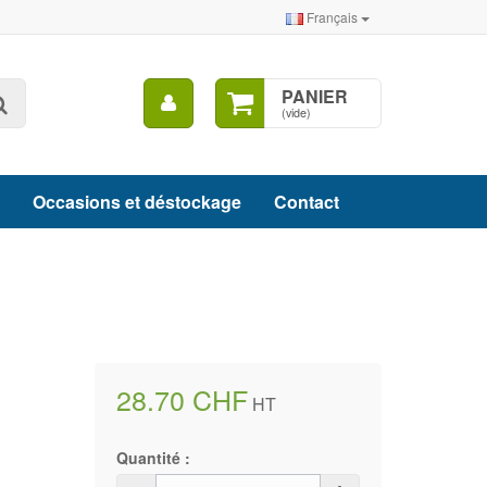
Français
Mon
PANIER
Rechercher
compte
(vide)
Occasions et déstockage
Contact
28.70 CHF
HT
Quantité :