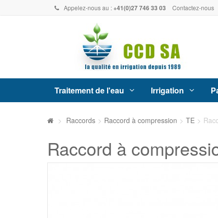
Appelez-nous au :
+41(0)27 746 33 03
Contactez-nous
Traitement de l'eau
Irrigation
Pa
>
Raccords
>
Raccord à compression
>
TE
>
Racc
Raccord à compression