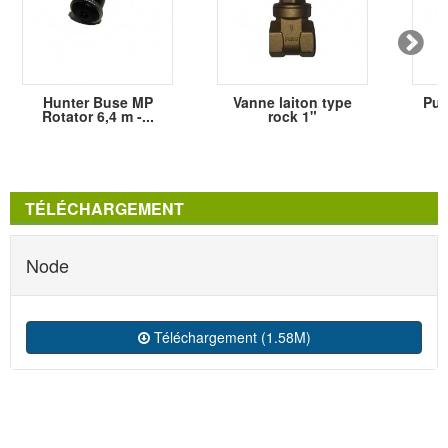
Hunter Buse MP
Vanne laiton type
Pur
Rotator 6,4 m -...
rock 1"
3
TÉLÉCHARGEMENT
Node
Téléchargement (1.58M)