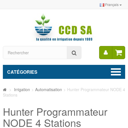
Français
Mon
Rechercher
compt
CATÉGORIES
>
Irrigation
>
Automatisation
>
Hunter Programmateur NODE 4
Stations
Hunter Programmateur
NODE 4 Stations