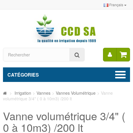
Français
Mon
Rechercher
compt
CATÉGORIES
>
Irrigation
>
Vannes
>
Vannes Volumétrique
>
Vanne
volumétrique 3/4" ( 0 à 10m3) /200 lt
Vanne volumétrique 3/4" (
0 à 10m3) /200 lt