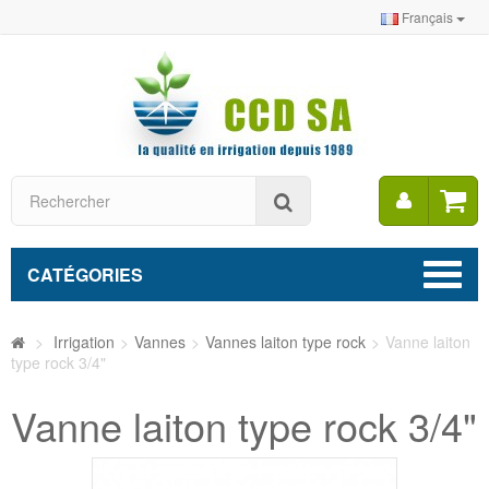
Français
Mon
Rechercher
compt
CATÉGORIES
>
Irrigation
>
Vannes
>
Vannes laiton type rock
>
Vanne laiton
type rock 3/4"
Vanne laiton type rock 3/4"