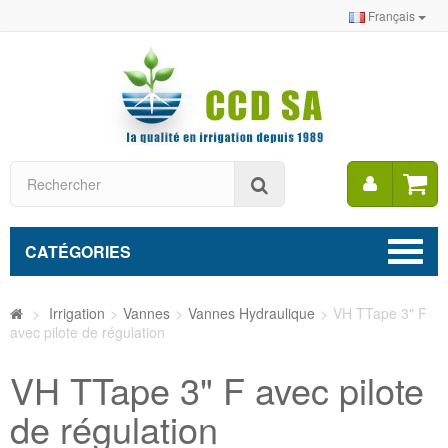
Français
Mon
Rechercher
compt
CATÉGORIES
>
Irrigation
>
Vannes
>
Vannes Hydraulique
>
VH TTape 3" F
avec pilote de régulation
VH TTape 3" F avec pilote
de régulation