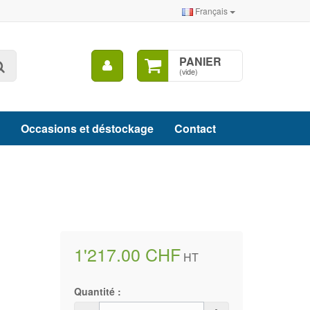
Français
Mon
PANIER
Rechercher
compte
(vide)
Occasions et déstockage
Contact
1'217.00 CHF
HT
Quantité :