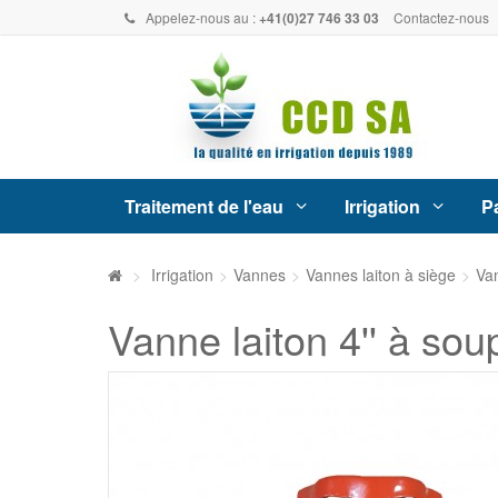
Appelez-nous au :
+41(0)27 746 33 03
Contactez-nous
Traitement de l'eau
Irrigation
Pa
>
Irrigation
>
Vannes
>
Vannes laiton à siège
>
Van
Vanne laiton 4'' à so