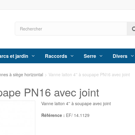
rcs et jardin
Raccords
Serre
Divers
nes à siège horizontal
>
Vanne laiton 4'' à soupape PN16 avec joint
upape PN16 avec joint
Vanne laiton 4'' à soupape avec joint
Référence :
EF/ 14.1129