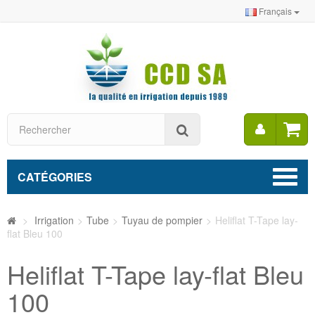
Français
Mon
Rechercher
compt
CATÉGORIES
>
Irrigation
>
Tube
>
Tuyau de pompier
>
Heliflat T-Tape lay-
flat Bleu 100
Heliflat T-Tape lay-flat Bleu
100