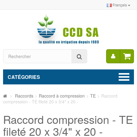
Français
Mon
Rechercher
compt
CATÉGORIES
>
Raccords
>
Raccord à compression
>
TE
>
Raccord
compression - TE fileté 20 x 3/4" x 20 -
Raccord compression - TE
fileté 20 x 3/4" x 20 -