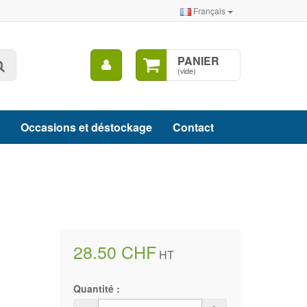
Français
Mon
PANIER
Rechercher
compte
(vide)
Occasions et déstockage
Contact
28.50 CHF
HT
Quantité :