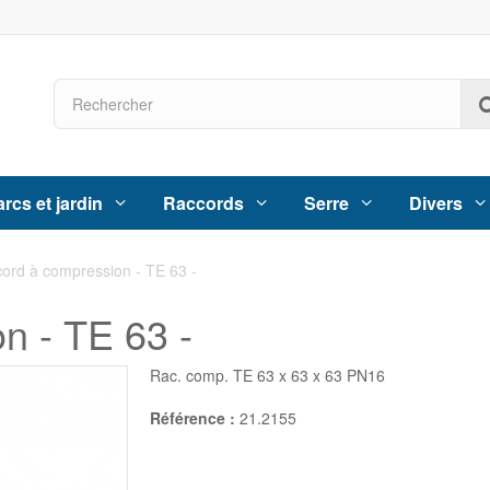
rcs et jardin
Raccords
Serre
Divers
ord à compression - TE 63 -
n - TE 63 -
Rac. comp. TE 63 x 63 x 63 PN16
Référence :
21.2155