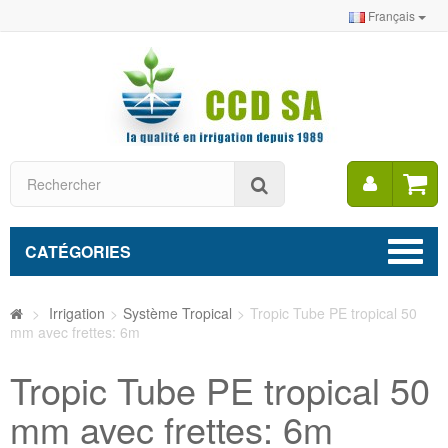
Français
Mon
Rechercher
compt
CATÉGORIES
>
Irrigation
>
Système Tropical
>
Tropic Tube PE tropical 50
mm avec frettes: 6m
Tropic Tube PE tropical 50
mm avec frettes: 6m