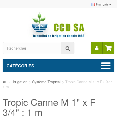
Français
Mon
Rechercher
compt
CATÉGORIES
>
Irrigation
>
Système Tropical
>
Tropic Canne M 1" x F 3/4" :
1 m
Tropic Canne M 1" x F
3/4" : 1 m